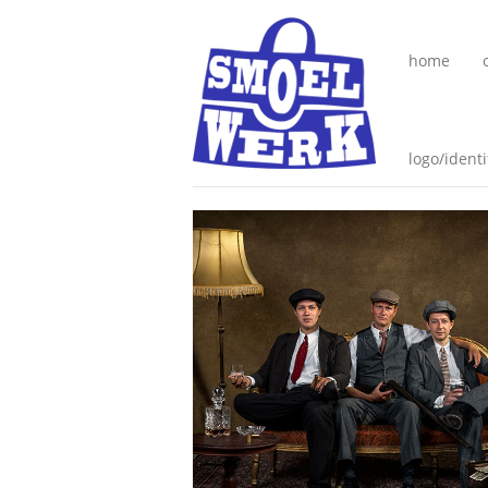
home
logo/identi